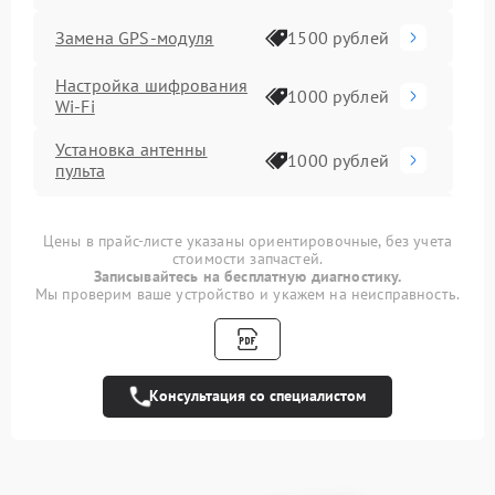
Замена GPS-модуля
1500 рублей
Настройка шифрования
1000 рублей
Wi-Fi
Установка антенны
1000 рублей
пульта
Замена шестерни
1500 рублей
Цены в прайс-листе указаны ориентировочные, без учета
стоимости запчастей.
Замена рамы
1200 рублей
Записывайтесь на бесплатную диагностику.
Мы проверим ваше устройство и укажем на неисправность.
Замена оси
1400 рублей
Замена корпуса
1600 рублей
Консультация со специалистом
Переборка
1800 рублей
Прошивка
800 рублей