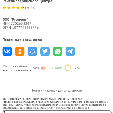
Рейтинг сервисного центра
4.9-5.0
ООО "Русервис"
ИНН 7702633247
ОГРН 1077746335776
Поделиться в соц. сетях:
Мы принимаем
все формы оплаты
Политика конфиденциальности
Вся информация на сайте носит исключительно справочный характер.
Товарные знаки используются исключительно для описания устройств, в отношении которых
сервисные центры ykt.dji-fixim.ru предоставляют услуги по ремонту. Услуги оказываются в
неавторизованных сервисных центрах ykt.dji-fixim.ru, которые не связаны с
правообладателями товарных знаков или их официальными представителями.