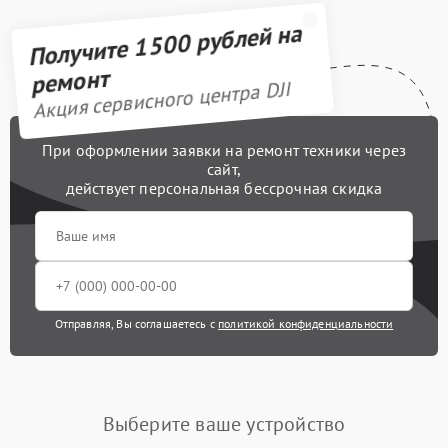
Получите 1500 рублей на
Замена аккумулятора
1600 рублей
ремонт
Замена лопасти
Акция сервисного центра DJI
1400 рублей
Ремонт камеры
1400 рублей
При оформлении заявки на ремонт техники через
сайт,
Замена подвеса
1700 рублей
действует персональная бессрочная скидка
Отправляя, Вы соглашаетесь с
политикой конфиденциальности
Выберите ваше устройство