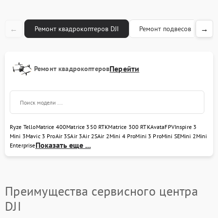
←
→
Ремонт квадрокоптеров DJI
Ремонт подвесов DJI
Перейти
Ремонт квадрокоптеров
Ryze Tello
Matrice 400
Matrice 350 RTK
Matrice 300 RTK
Avata
FPV
Inspire 3
Mini 3
Mavic 3 Pro
Air 3S
Air 3
Air 2S
Air 2
Mini 4 Pro
Mini 3 Pro
Mini SE
Mini 2
Mini
Показать еще ...
Enterprise
Преимущества сервисного центра
DJI