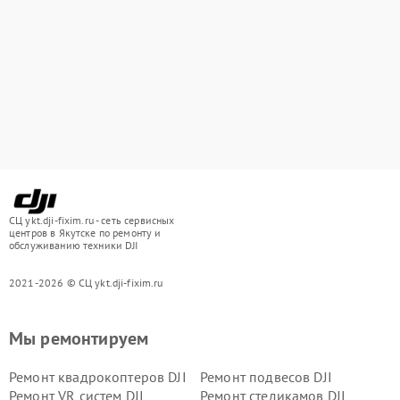
СЦ ykt.dji-fixim.ru - сеть сервисных
центров в Якутске по ремонту и
обслуживанию техники DJI
2021-2026 © СЦ ykt.dji-fixim.ru
Мы ремонтируем
Ремонт квадрокоптеров DJI
Ремонт подвесов DJI
Ремонт VR систем DJI
Ремонт стедикамов DJI